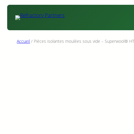
Aller
au
contenu
Accueil
/ Pièces isolantes moulées sous vide – Superwool® H