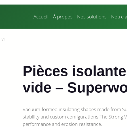
Accueil
À propos
Nos solutions
Notre a
T VF
Pièces isolant
vide – Superw
Vacuum-formed insulating shapes made from Supe
stability and custom configurations.The Strong V
performance and erosion resistance.