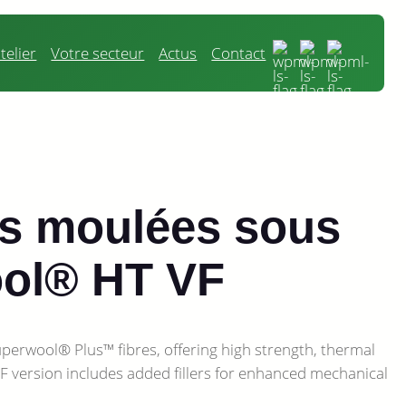
telier
Votre secteur
Actus
Contact
es moulées sous
ool® HT VF
rwool® Plus™ fibres, offering high strength, thermal
F version includes added fillers for enhanced mechanical